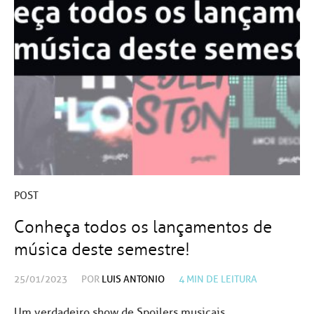
POST
Conheça todos os lançamentos de
música deste semestre!
25/01/2023
POR
LUIS ANTONIO
4
MIN DE LEITURA
Um verdadeiro show de Spoilers musicais