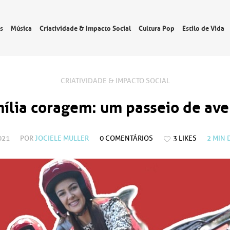
s
Música
Criatividade & Impacto Social
Cultura Pop
Estilo de Vida
CRIATIVIDADE & IMPACTO SOCIAL
mília coragem: um passeio de ave
021
POR
JOCIELE MULLER
0 COMENTÁRIOS
3 LIKES
2
MIN 