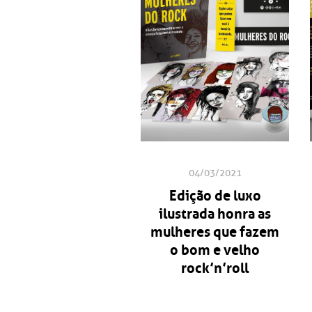
04/03/2021
Edição de luxo
ilustrada honra as
mulheres que fazem
o bom e velho
rock’n’roll