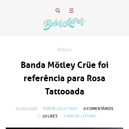
MÚSICA
Banda Mötley Crüe foi
referência para Rosa
Tattooada
21/02/2020
POR
BELAS LETRAS
0 COMENTÁRIOS
10 LIKES
2
MIN DE LEITURA